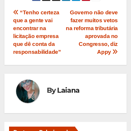
Navegação
“Tenho certeza
Governo não deve
que a gente vai
fazer muitos vetos
de
encontrar na
na reforma tributária
Post
licitação empresa
aprovada no
que dê conta da
Congresso, diz
responsabilidade”
Appy
By
Laiana