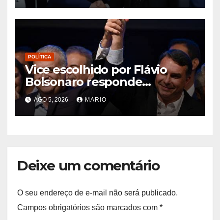
POLÍTICA
Vice escolhido por Flávio
Bolsonaro responde
processo no STF por estupro
AGO 5, 2026
MARIO
de vulnerável; Gaspar diz ser
inocente
Deixe um comentário
O seu endereço de e-mail não será publicado.
Campos obrigatórios são marcados com
*