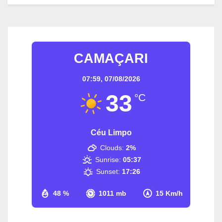
CAMAÇARI
07:59,
07/08/2026
33
°C
Céu Limpo
Clouds:
2%
Sunrise:
05:37
Sunset:
17:26
48 %
1011 mb
15 Km/h