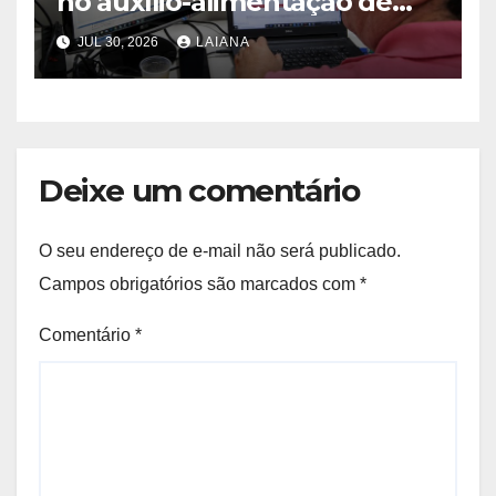
no auxílio-alimentação de
servidores Reda
JUL 30, 2026
LAIANA
Deixe um comentário
O seu endereço de e-mail não será publicado.
Campos obrigatórios são marcados com
*
Comentário
*