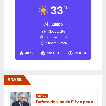
33
°C
Céu Limpo
Clouds:
2%
Sunrise:
05:37
Sunset:
17:26
48 %
1011 mb
15 Km/h
BRASIL
BRASIL
Defesa de vice de Flávio pede