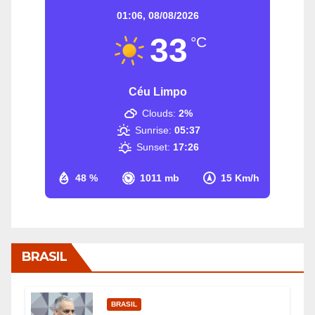
01:06,
08/08/2026
33
°C
Céu Limpo
Clouds:
2%
Sunrise:
05:37
Sunset:
17:26
48 %
1011 mb
15 Km/h
BRASIL
BRASIL