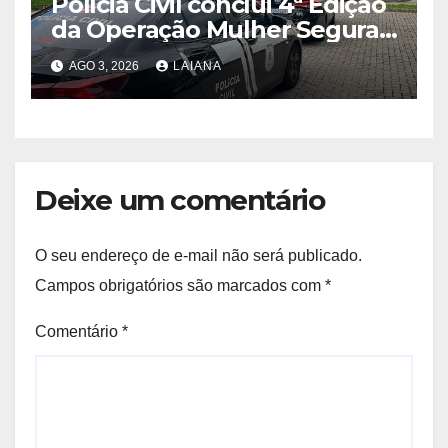
Polícia Civil conclui 4ª Edição
da Operação Mulher Segura
2026 com 133 prisões e 1.815
AGO 3, 2026
LAIANA
diligências na Bahia
Deixe um comentário
O seu endereço de e-mail não será publicado.
Campos obrigatórios são marcados com
*
Comentário
*