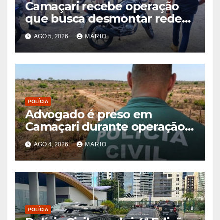
Camaçari recebe operação
que busca desmontar rede
de receptação de veículos
AGO 5, 2026
MARIO
roubados e clonados
POLÍCIA
Advogado é preso em
Camaçari durante operação
contra fraudes envolvendo
AGO 4, 2026
MARIO
imóveis
POLÍCIA