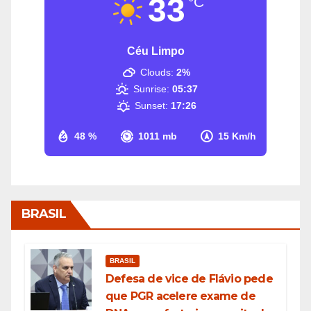
33
°C
Céu Limpo
Clouds:
2%
Sunrise:
05:37
Sunset:
17:26
48 %
1011 mb
15 Km/h
BRASIL
BRASIL
Defesa de vice de Flávio pede
que PGR acelere exame de