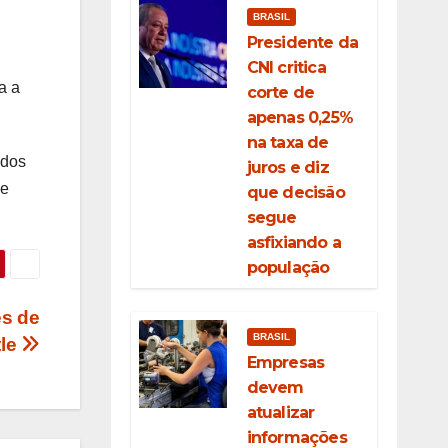
BRASIL
Presidente da
CNI critica
a a
corte de
apenas 0,25%
na taxa de
 dos
juros e diz
se
que decisão
segue
asfixiando a
população
es de
BRASIL
tle
Empresas
devem
atualizar
informações