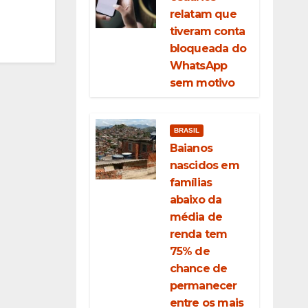
relatam que
tiveram conta
bloqueada do
WhatsApp
sem motivo
BRASIL
Baianos
nascidos em
famílias
abaixo da
média de
renda tem
75% de
chance de
permanecer
entre os mais