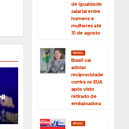
de igualdade
salarial entre
homens e
mulheres até
31 de agosto
BRASIL
Brasil vai
adotar
reciprocidade
contra os EUA
após visto
NI
retirado de
embaixadora
a
iz
gue
BRASIL