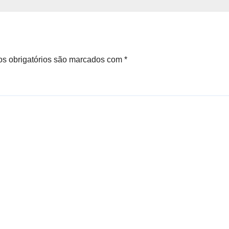
asfixiando a
população
s obrigatórios são marcados com
*