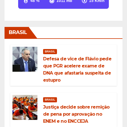
48 %
1011 mb
15 Km/h
BRASIL
BRASIL
Defesa de vice de Flávio pede
que PGR acelere exame de
DNA que afastaria suspeita de
estupro
BRASIL
Justiça decide sobre remição
de pena por aprovação no
ENEM e no ENCCEJA