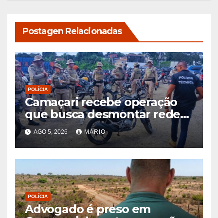
Postagen Relacionadas
POLÍCIA
Camaçari recebe operação
que busca desmontar rede
de receptação de veículos
AGO 5, 2026
MARIO
roubados e clonados
POLÍCIA
Advogado é preso em