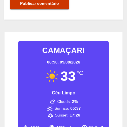
CAMAÇARI
06:50,
09/08/2026
33
°C
Céu Limpo
Clouds:
2%
Sunrise:
05:37
Sunset:
17:26