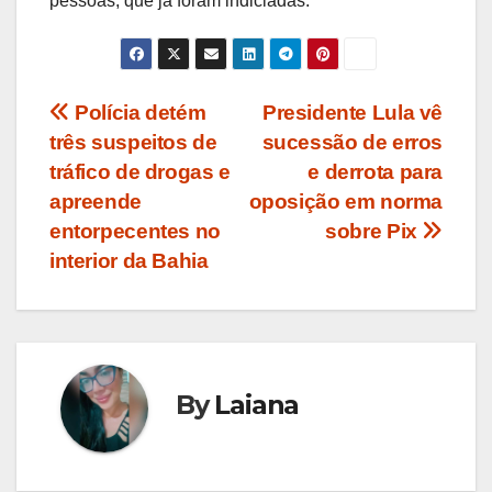
pessoas, que já foram indiciadas.
Navegação
Polícia detém
Presidente Lula vê
três suspeitos de
sucessão de erros
de
tráfico de drogas e
e derrota para
Post
apreende
oposição em norma
entorpecentes no
sobre Pix
interior da Bahia
By
Laiana