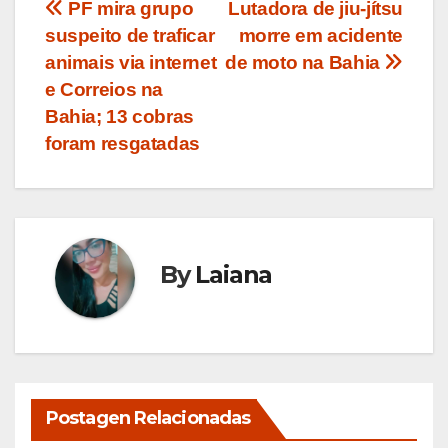
Navegação
PF mira grupo
Lutadora de jiu-jítsu
suspeito de traficar
morre em acidente
de
animais via internet
de moto na Bahia
Post
e Correios na
Bahia; 13 cobras
foram resgatadas
By
Laiana
Postagen Relacionadas