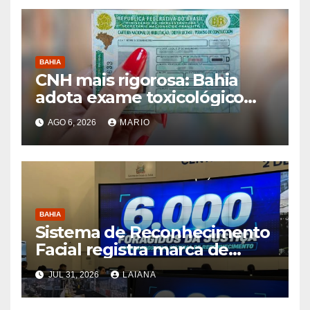
BAHIA
CNH mais rigorosa: Bahia
adota exame toxicológico
para novos motoristas das
AGO 6, 2026
MARIO
categorias A e B
BAHIA
Sistema de Reconhecimento
Facial registra marca de
6.000 foragidos capturados
JUL 31, 2026
LAIANA
na Bahia, diz SSP