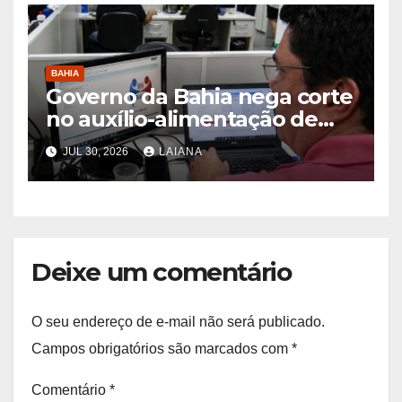
BAHIA
Governo da Bahia nega corte
no auxílio-alimentação de
servidores Reda
JUL 30, 2026
LAIANA
Deixe um comentário
O seu endereço de e-mail não será publicado.
Campos obrigatórios são marcados com
*
Comentário
*