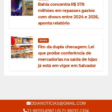
Bahia concentra R$ 578
milhões em repasses gastos
com shows entre 2024 e 2026,
aponta relatório
BAHIA
Fim da dupla checagem: Lei
que proíbe conferência de
mercadorias na saída de lojas
já está em vigor em Salvador
ODIANOTICIAS@GMAIL.COM
71 99703-6567
|
71 99237-1334