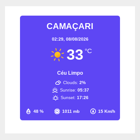
CAMAÇARI
02:29,
08/08/2026
33
°C
Céu Limpo
Clouds:
2%
Sunrise:
05:37
Sunset:
17:26
48 %
1011 mb
15 Km/h