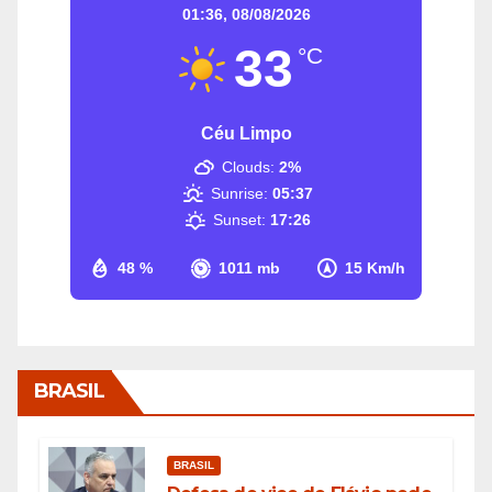
01:36,
08/08/2026
33
°C
Céu Limpo
Clouds:
2%
Sunrise:
05:37
Sunset:
17:26
48 %
1011 mb
15 Km/h
BRASIL
BRASIL