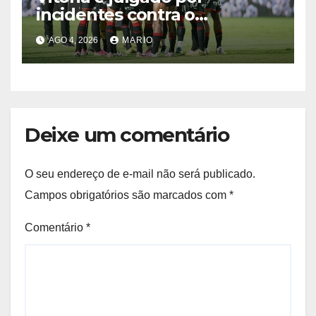
incidentes contra o
Palmeiras; veja as decisões
AGO 4, 2026
MARIO
Deixe um comentário
O seu endereço de e-mail não será publicado.
Campos obrigatórios são marcados com
*
Comentário
*