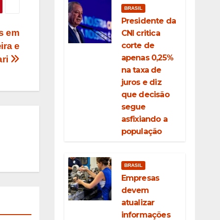
BRASIL
Presidente da
as em
CNI critica
corte de
ira e
apenas 0,25%
ri
na taxa de
juros e diz
que decisão
segue
asfixiando a
população
BRASIL
Empresas
devem
atualizar
informações