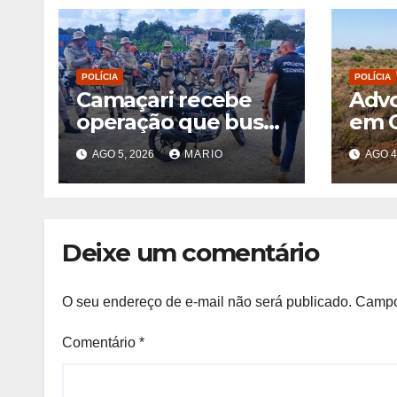
POLÍCIA
POLÍCIA
Camaçari recebe
Advo
operação que busca
em 
desmontar rede de
dura
AGO 5, 2026
MARIO
AGO 4
receptação de
cont
veículos roubados e
envo
clonados
Deixe um comentário
O seu endereço de e-mail não será publicado.
Campo
Comentário
*