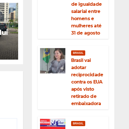
de igualdade
salarial entre
homens e
mulheres até
lui
31 de agosto
r
m
BRASIL
5
Brasil vai
ahia
adotar
reciprocidade
contra os EUA
após visto
retirado de
embaixadora
BRASIL