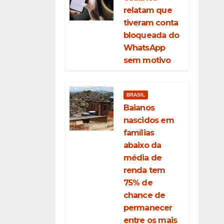
relatam que
tiveram conta
bloqueada do
WhatsApp
sem motivo
BRASIL
Baianos
nascidos em
famílias
abaixo da
média de
renda tem
75% de
chance de
permanecer
entre os mais