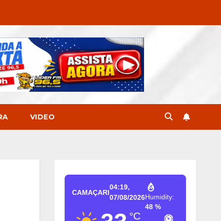
RA
VIDEO
04:19,
CAMAÇARI
Humidity:
07/08/2026
48 %
°C