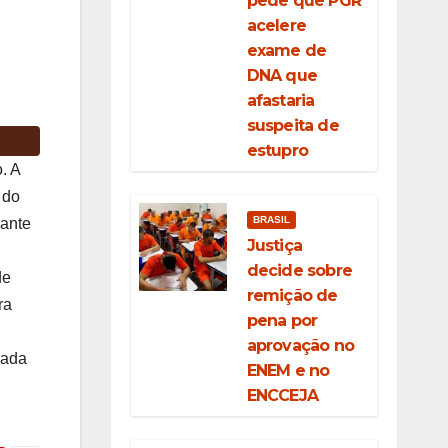
pede que PGR
acelere
exame de
DNA que
afastaria
suspeita de
estupro
. A
 do
BRASIL
iante
Justiça
decide sobre
de
remição de
ra
pena por
aprovação no
gada
ENEM e no
ENCCEJA