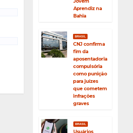
Jovem
Aprendiz na
Bahia
BRASIL
CNJ confirma
fim da
aposentadoria
compulsória
como punição
para juízes
que cometem
infrações
graves
BRASIL
Usuários