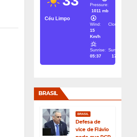
33
Pressure:
1011 mb
Céu Limpo
Wind:
Clouds:
15
2%
Km/h
Sunrise:
Sunset:
05:37
17:26
BRASIL
BRASIL
Defesa de
vice de Flávio