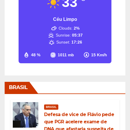
33
Céu Limpo
Clouds:
2%
Sunrise:
05:37
Sunset:
17:26
48 %
1011 mb
15 Km/h
BRASIL
BRASIL
Defesa de vice de Flávio pede
que PGR acelere exame de
DNA que afastaria suspeita de