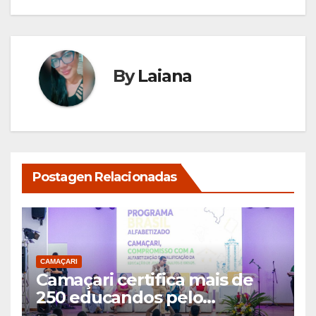
By
Laiana
Postagen Relacionadas
CAMAÇARI
Camaçari certifica mais de
250 educandos pelo
Programa Brasil Alfabetizado