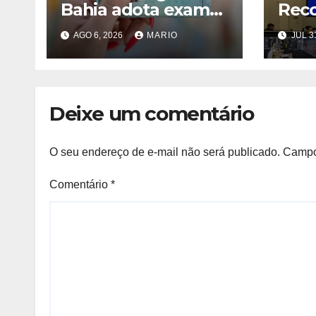
Bahia adota exame
Rec
toxicológico para
Faci
AGO 6, 2026
MARIO
JUL 3
novos motoristas
marc
das categorias A e B
fora
capt
Bahi
Deixe um comentário
O seu endereço de e-mail não será publicado.
Campo
Comentário
*