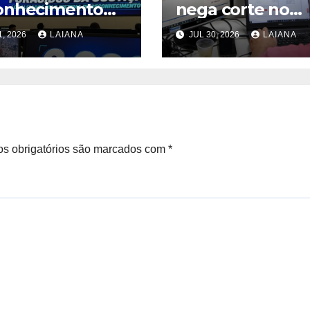
onhecimento
nega corte no
al registra
auxílio-alimenta
1, 2026
LAIANA
JUL 30, 2026
LAIANA
a de 6.000
de servidores R
gidos
urados na
a, diz SSP
s obrigatórios são marcados com
*