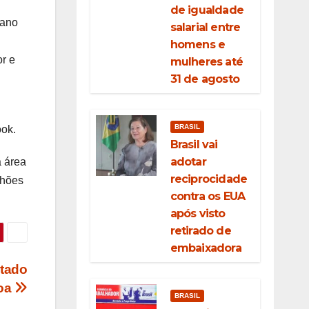
de igualdade
 ano
salarial entre
homens e
or e
mulheres até
31 de agosto
BRASIL
ok.
Brasil vai
adotar
a área
reciprocidade
lhões
contra os EUA
após visto
retirado de
embaixadora
stado
boa
BRASIL