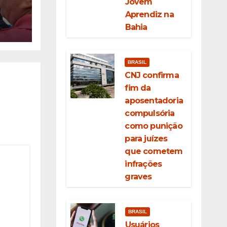
Jovem
Aprendiz na
ção
Bahia
eda
BRASIL
CNJ confirma
fim da
aposentadoria
compulsória
como punição
para juízes
que cometem
infrações
graves
BRASIL
Usuários