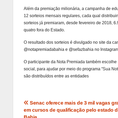
Além da premiação milionária, a campanha de edu
12 sorteios mensais regulares, cada qual distribu
sorteios já premiaram, desde fevereiro de 2018, 6.
quatro fora do Estado.
O resultado dos sorteios é divulgado no site da ca
@notapremiadabahia e @sefazbahia no Instagram,
O participante da Nota Premiada também escolhe du
social, para ajudar por meio do programa “Sua No
são distribuídos entre as entidades
Navegação
Senac oferece mais de 3 mil vagas gra
em cursos de qualificação pelo estado 
de
Bahia