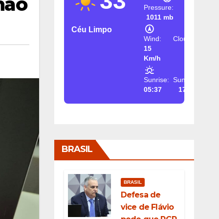
33
hão
Pressure:
1011 mb
Céu Limpo
Wind:
Clouds:
15
2%
Km/h
Sunrise:
Sunset:
05:37
17:26
BRASIL
BRASIL
Defesa de
vice de Flávio