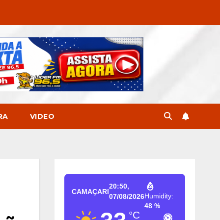
RA
VIDEO
20:50,
CAMAÇARI
Humidity:
07/08/2026
48 %
°C