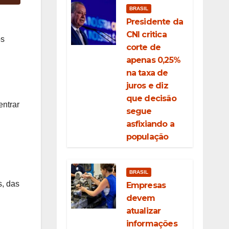
BRASIL
Presidente da
CNI critica
os
corte de
apenas 0,25%
na taxa de
juros e diz
que decisão
entrar
segue
asfixiando a
população
BRASIL
s, das
Empresas
devem
atualizar
informações