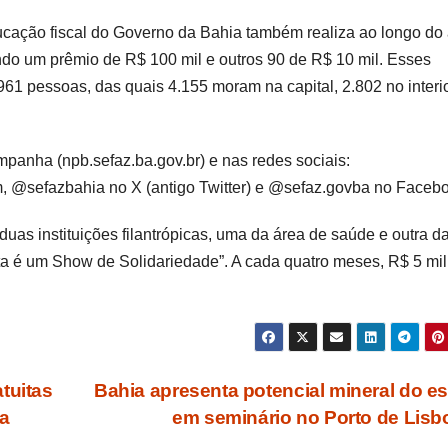
cação fiscal do Governo da Bahia também realiza ao longo do
indo um prêmio de R$ 100 mil e outros 90 de R$ 10 mil. Esses
961 pessoas, das quais 4.155 moram na capital, 2.802 no interi
mpanha (npb.sefaz.ba.gov.br) e nas redes sociais:
 @sefazbahia no X (antigo Twitter) e @sefaz.govba no Facebo
as instituições filantrópicas, uma da área de saúde e outra d
ta é um Show de Solidariedade”. A cada quatro meses, R$ 5 mi
tuitas
Bahia apresenta potencial mineral do e
da
em seminário no Porto de Lis