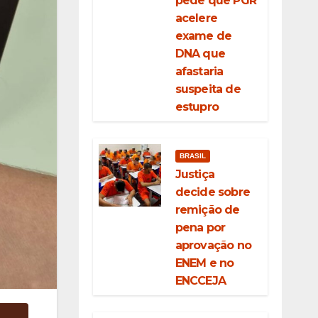
pede que PGR
acelere
exame de
DNA que
afastaria
suspeita de
estupro
BRASIL
Justiça
decide sobre
remição de
pena por
aprovação no
ENEM e no
ENCCEJA