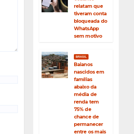
relatam que
tiveram conta
bloqueada do
WhatsApp
sem motivo
BRASIL
Baianos
nascidos em
famílias
abaixo da
média de
renda tem
75% de
chance de
permanecer
entre os mais