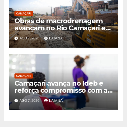
CAMAÇARI
Obras de macrodrenagem
avançam no Rio Camaçari e
no Riacho da Lama Preta
AGO 7, 2026
LAIANA
CAMAÇARI
Camaçari avança no Ideb e
reforça compromisso com a
aprendizagem na rede
AGO 7, 2026
LAIANA
municipal de ensino