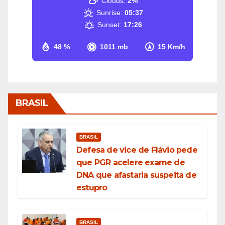
Clouds:
2%
Sunrise:
05:37
Sunset:
17:26
48 %
1011 mb
15 Km/h
BRASIL
BRASIL
Defesa de vice de Flávio pede
que PGR acelere exame de
DNA que afastaria suspeita de
estupro
BRASIL