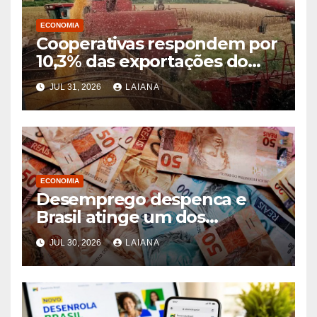
ECONOMIA
Cooperativas respondem por
10,3% das exportações do
agronegócio brasileiro, diz
JUL 31, 2026
LAIANA
entidade
ECONOMIA
Desemprego despenca e
Brasil atinge um dos
menores níveis da história
JUL 30, 2026
LAIANA