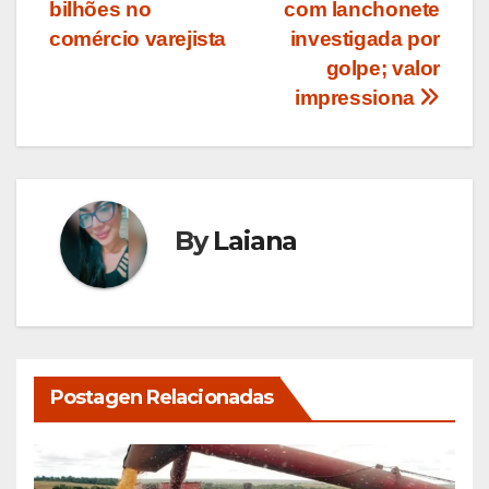
Post
bilhões no
com lanchonete
comércio varejista
investigada por
golpe; valor
impressiona
By
Laiana
Postagen Relacionadas