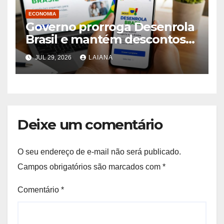
ECONOMIA
Governo prorroga Desenrola
Brasil e mantém descontos
de até 90%
JUL 29, 2026
LAIANA
Deixe um comentário
O seu endereço de e-mail não será publicado.
Campos obrigatórios são marcados com
*
Comentário
*