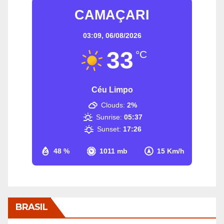
CAMAÇARI
03:09,
06/08/2026
33
°C
Céu Limpo
Clouds:
2%
Sunrise:
05:37
Sunset:
17:26
48 %
1011 mb
15 Km/h
BRASIL