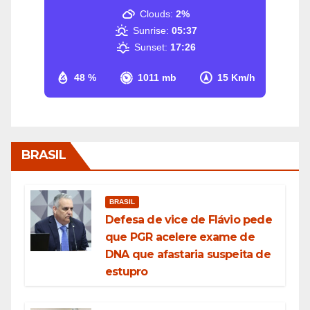
Clouds:
2%
Sunrise:
05:37
Sunset:
17:26
48 %
1011 mb
15 Km/h
BRASIL
BRASIL
Defesa de vice de Flávio pede
que PGR acelere exame de
DNA que afastaria suspeita de
estupro