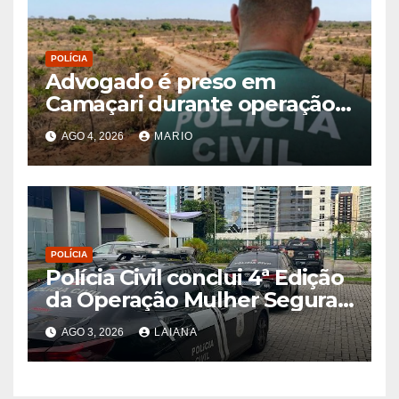
POLÍCIA
Advogado é preso em
Camaçari durante operação
contra fraudes envolvendo
AGO 4, 2026
MARIO
imóveis
POLÍCIA
Polícia Civil conclui 4ª Edição
da Operação Mulher Segura
2026 com 133 prisões e 1.815
AGO 3, 2026
LAIANA
diligências na Bahia