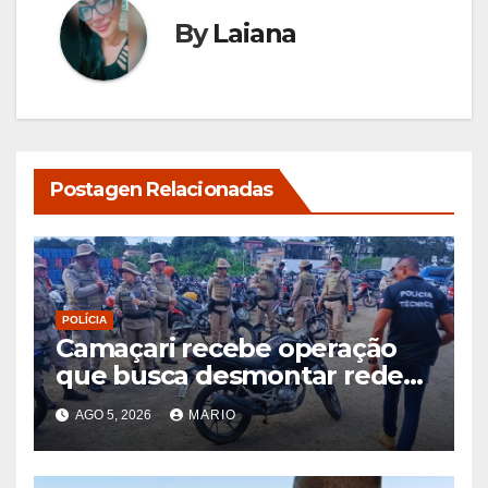
By
Laiana
Postagen Relacionadas
POLÍCIA
Camaçari recebe operação
que busca desmontar rede
de receptação de veículos
AGO 5, 2026
MARIO
roubados e clonados