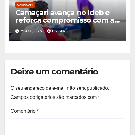
CAMAÇARI
Camaçari avança no Ideb e
reforça compromisso com a
aprendizagem na rede
AGO 7, 2026
LAIANA
municipal de ensino
Deixe um comentário
O seu endereço de e-mail não será publicado.
Campos obrigatórios são marcados com
*
Comentário
*