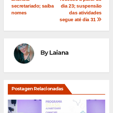
de
secretariado; saiba
dia 23; suspensão
Post
nomes
das atividades
segue até dia 31
By
Laiana
Postagen Relacionadas