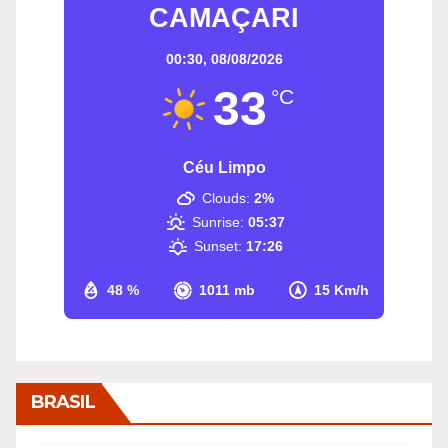
CAMAÇARI
00:30,
08/08/2026
33
°C
Céu Limpo
Clouds:
2%
Sunrise:
05:37
Sunset:
17:26
48 %
1011 mb
15 Km/h
BRASIL