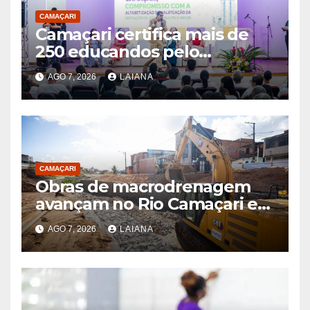
CAMAÇARI
Camaçari certifica mais de
250 educandos pelo
Programa Brasil Alfabetizado
AGO 7, 2026
LAIANA
CAMAÇARI
Obras de macrodrenagem
avançam no Rio Camaçari e
no Riacho da Lama Preta
AGO 7, 2026
LAIANA