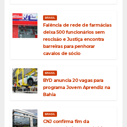
BRASIL
Falência de rede de farmácias
deixa 500 funcionários sem
rescisão e Justiça encontra
barreiras para penhorar
cavalos de sócio
BRASIL
BYD anuncia 20 vagas para
programa Jovem Aprendiz na
Bahia
BRASIL
CNJ confirma fim da