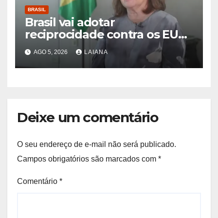
BRASIL
Brasil vai adotar
reciprocidade contra os EUA
após visto retirado de
AGO 5, 2026
LAIANA
embaixadora
Deixe um comentário
O seu endereço de e-mail não será publicado.
Campos obrigatórios são marcados com
*
Comentário
*