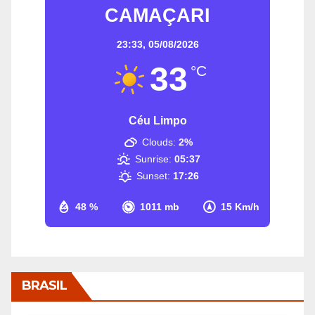
CAMAÇARI
23:33,
05/08/2026
33
°C
Céu Limpo
Clouds:
2%
Sunrise:
05:37
Sunset:
17:26
48 %
1011 mb
15 Km/h
BRASIL