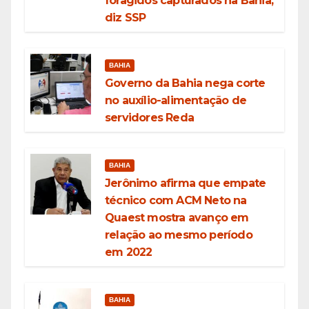
foragidos capturados na Bahia,
diz SSP
BAHIA
Governo da Bahia nega corte
no auxílio-alimentação de
servidores Reda
BAHIA
Jerônimo afirma que empate
técnico com ACM Neto na
Quaest mostra avanço em
relação ao mesmo período
em 2022
BAHIA