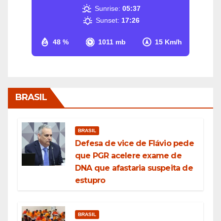
Sunrise:
05:37
Sunset:
17:26
48 %
1011 mb
15 Km/h
BRASIL
BRASIL
Defesa de vice de Flávio pede
que PGR acelere exame de
DNA que afastaria suspeita de
estupro
BRASIL