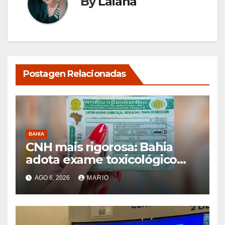
By
Laiana
Postagen Relacionadas
BAHIA
CNH mais rigorosa: Bahia
adota exame toxicológico
para novos motoristas das
AGO 6, 2026
MARIO
categorias A e B