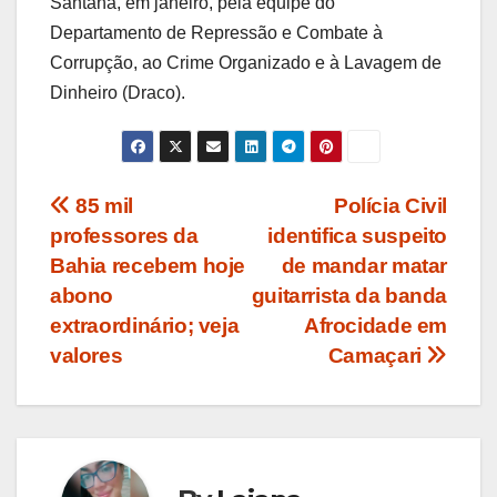
Santana, em janeiro, pela equipe do
Departamento de Repressão e Combate à
Corrupção, ao Crime Organizado e à Lavagem de
Dinheiro (Draco).
Navegação
85 mil
Polícia Civil
professores da
identifica suspeito
de
Bahia recebem hoje
de mandar matar
Post
abono
guitarrista da banda
extraordinário; veja
Afrocidade em
valores
Camaçari