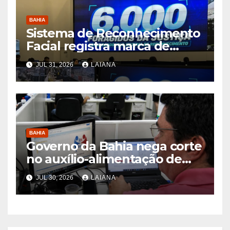
BAHIA
Sistema de Reconhecimento
Facial registra marca de
6.000 foragidos capturados
JUL 31, 2026
LAIANA
na Bahia, diz SSP
BAHIA
Governo da Bahia nega corte
no auxílio-alimentação de
servidores Reda
JUL 30, 2026
LAIANA