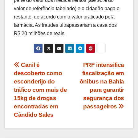
parte do valor dos medicamentos (até 90% do
valor de referência tabelado) e o cidadão paga o
restante, de acordo com o valor praticado pela
farmácia. As fraudes ultrapassariam a casa dos
R$ 20 milhões de reais.
Navegação
Canil é
PRF intensifica
descoberto como
fiscalização em
de
esconderijo do
ônibus na Bahia
Post
tráfico com mais de
para garantir
15kg de drogas
segurança dos
encontradas em
passageiros
Cândido Sales