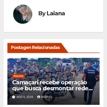
By
Laiana
Postagen Relacionadas
POLÍCIA
Camaçari recebe operação
que busca desmontar rede
de receptação de veículos
AGO 5, 2026
MARIO
roubados e clonados