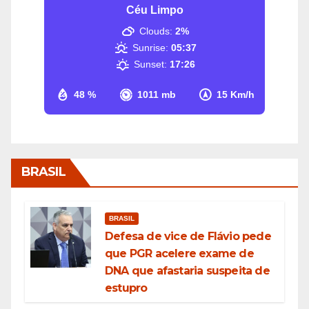
Céu Limpo
Clouds:
2%
Sunrise:
05:37
Sunset:
17:26
48 %
1011 mb
15 Km/h
BRASIL
BRASIL
Defesa de vice de Flávio pede
que PGR acelere exame de
DNA que afastaria suspeita de
estupro