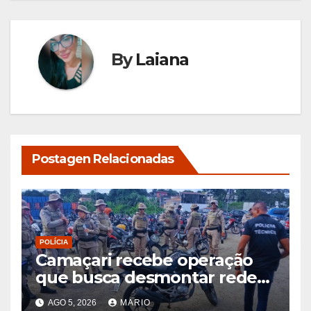
By
Laiana
Postagen Relacionadas
POLÍCIA
Camaçari recebe operação
que busca desmontar rede
de receptação de veículos
AGO 5, 2026
MARIO