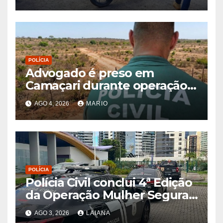
roubados e clonados
POLÍCIA
Advogado é preso em
Camaçari durante operação
contra fraudes envolvendo
AGO 4, 2026
MARIO
imóveis
POLÍCIA
Polícia Civil conclui 4ª Edição
da Operação Mulher Segura
2026 com 133 prisões e 1.815
AGO 3, 2026
LAIANA
diligências na Bahia