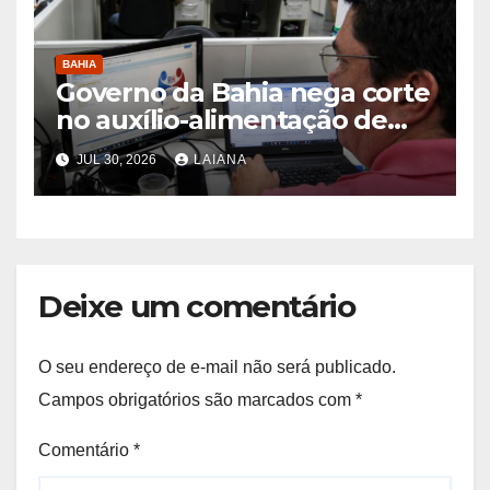
BAHIA
Governo da Bahia nega corte
no auxílio-alimentação de
servidores Reda
JUL 30, 2026
LAIANA
Deixe um comentário
O seu endereço de e-mail não será publicado.
Campos obrigatórios são marcados com
*
Comentário
*