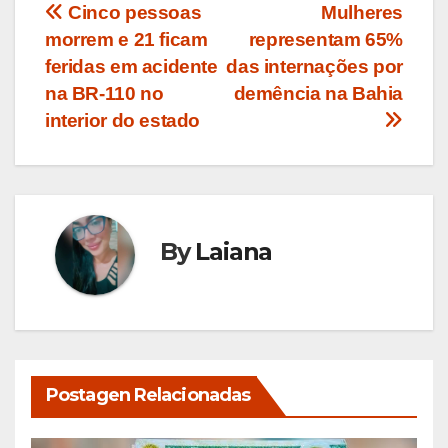
Navegação
Cinco pessoas
Mulheres
morrem e 21 ficam
representam 65%
de
feridas em acidente
das internações por
Post
na BR-110 no
demência na Bahia
interior do estado
By
Laiana
Postagen Relacionadas