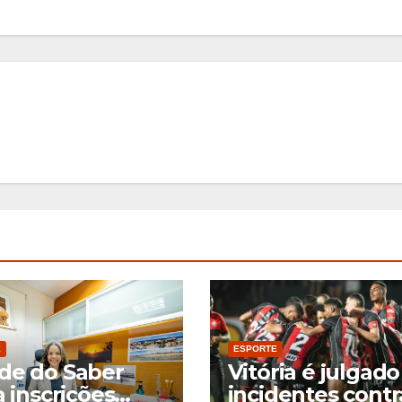
E
ESPORTE
de do Saber
Vitória é julgado
a inscrições
incidentes contr