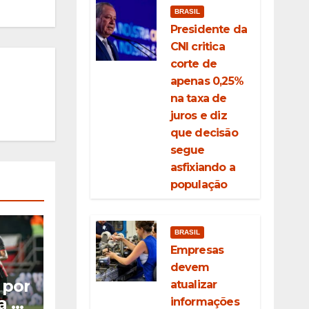
BRASIL
Presidente da
CNI critica
corte de
apenas 0,25%
na taxa de
juros e diz
que decisão
segue
asfixiando a
população
BRASIL
Empresas
devem
 por
atualizar
a o
informações