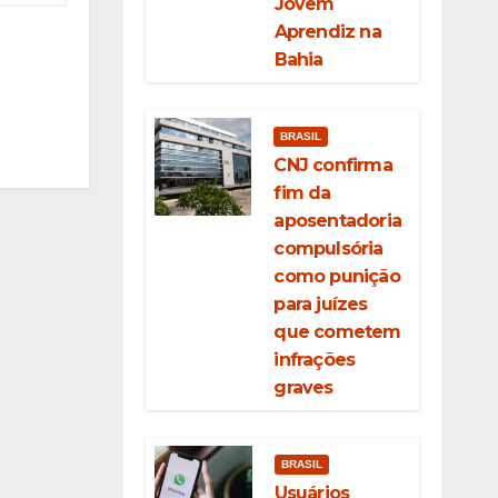
Jovem
Aprendiz na
Bahia
BRASIL
CNJ confirma
fim da
aposentadoria
compulsória
como punição
para juízes
que cometem
infrações
graves
BRASIL
Usuários