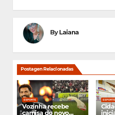
Post
By
Laiana
Postagen Relacionadas
ESPORTE
ESPORT
Vozinha recebe
Cida
camisa do novo
inici