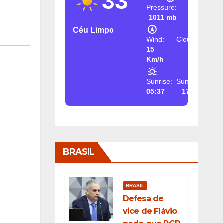
33
Pressure:
1011 mb
Céu Limpo
Wind:
Clouds:
15
2%
Km/h
Sunrise:
Sunset:
05:37
17:26
BRASIL
BRASIL
Defesa de
vice de Flávio