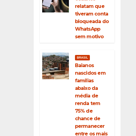
relatam que
tiveram conta
bloqueada do
WhatsApp
sem motivo
BRASIL
Baianos
nascidos em
famílias
abaixo da
média de
renda tem
75% de
chance de
permanecer
entre os mais