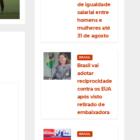
as
de igualdade
salarial entre
homens e
mulheres até
31 de agosto
BRASIL
Brasil vai
adotar
reciprocidade
contra os EUA
após visto
retirado de
embaixadora
BRASIL