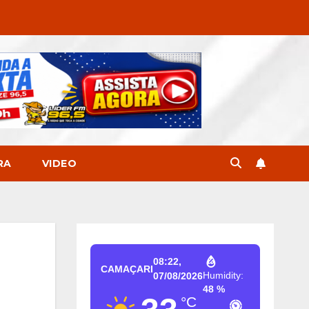
RA
VIDEO
08:22,
CAMAÇARI
Humidity:
07/08/2026
48 %
°C