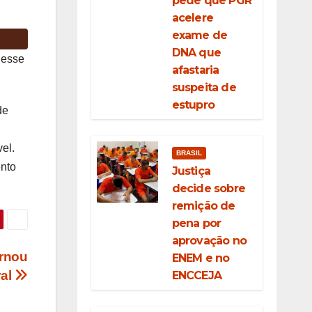
pede que PGR
acelere
exame de
DNA que
iesse
afastaria
suspeita de
estupro
de
el.
BRASIL
ento
Justiça
decide sobre
remição de
pena por
aprovação no
ornou
ENEM e no
ral
ENCCEJA