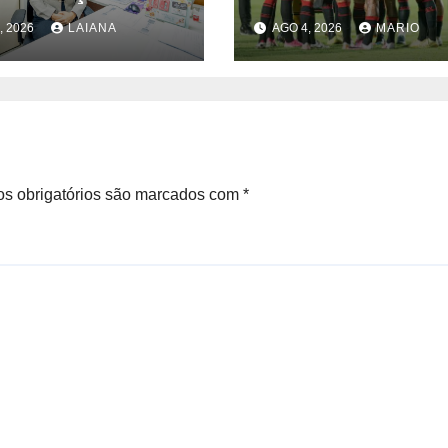
 novos cursos
Palmeiras; veja 
, 2026
LAIANA
AGO 4, 2026
MARIO
uitos com cerca
decisões
50 vagas
s obrigatórios são marcados com
*