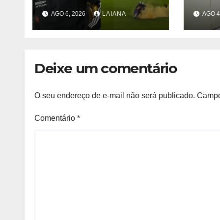
clube de
para
AGO 6, 2026
LAIANA
AGO 4
paraquedas em
grat
festa com mais de
de 1
30 mil torcedores
no estádio
Deixe um comentário
O seu endereço de e-mail não será publicado.
Campo
Comentário
*