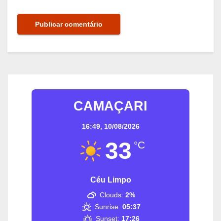
CAMAÇARI
16:49,
10/08/2026
33
°C
Céu Limpo
Clouds:
2%
Sunrise:
05:37
Sunset:
17:26