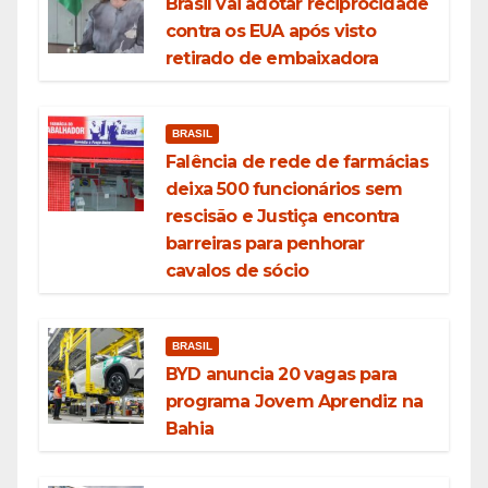
Brasil vai adotar reciprocidade
contra os EUA após visto
retirado de embaixadora
BRASIL
Falência de rede de farmácias
deixa 500 funcionários sem
rescisão e Justiça encontra
barreiras para penhorar
cavalos de sócio
BRASIL
BYD anuncia 20 vagas para
programa Jovem Aprendiz na
Bahia