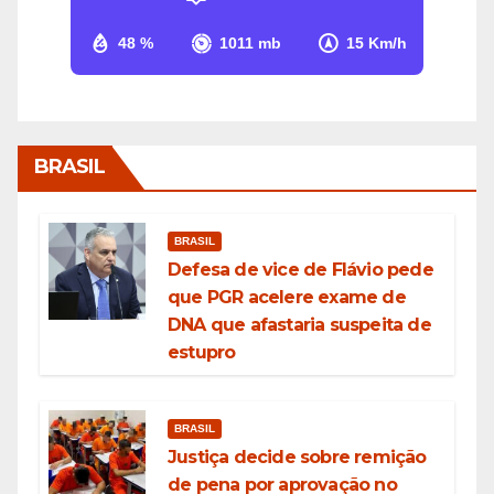
48 %
1011 mb
15 Km/h
BRASIL
BRASIL
Defesa de vice de Flávio pede
que PGR acelere exame de
DNA que afastaria suspeita de
estupro
BRASIL
Justiça decide sobre remição
de pena por aprovação no