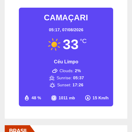
CAMAÇARI
05:17,
07/08/2026
33
°C
Céu Limpo
Clouds:
2%
Sunrise:
05:37
Sunset:
17:26
48 %
1011 mb
15 Km/h
BRASIL