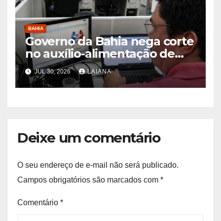
BAHIA
Governo da Bahia nega corte
no auxílio-alimentação de
servidores Reda
JUL 30, 2026
LAIANA
Deixe um comentário
O seu endereço de e-mail não será publicado.
Campos obrigatórios são marcados com
*
Comentário
*