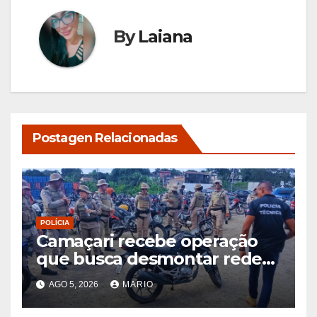
By
Laiana
Postagen Relacionadas
POLÍCIA
Camaçari recebe operação
que busca desmontar rede
de receptação de veículos
AGO 5, 2026
MARIO
roubados e clonados