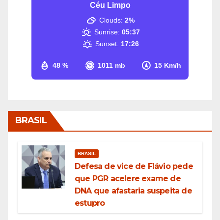
Céu Limpo
Clouds:
2%
Sunrise:
05:37
Sunset:
17:26
48 %
1011 mb
15 Km/h
BRASIL
BRASIL
Defesa de vice de Flávio pede
que PGR acelere exame de
DNA que afastaria suspeita de
estupro