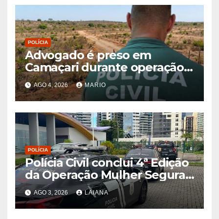
POLÍCIA
Advogado é preso em
Camaçari durante operação
contra fraudes envolvendo
AGO 4, 2026
MARIO
imóveis
POLÍCIA
Polícia Civil conclui 4ª Edição
da Operação Mulher Segura
2026 com 133 prisões e 1.815
AGO 3, 2026
LAIANA
diligências na Bahia