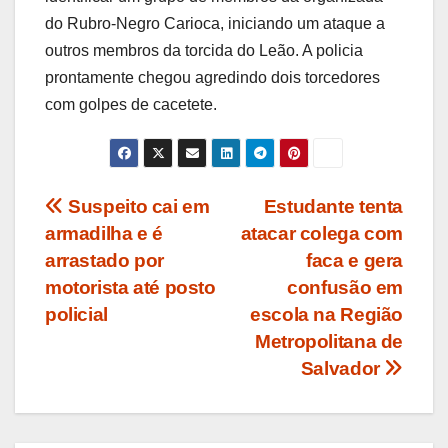
do Rubro-Negro Carioca, iniciando um ataque a
outros membros da torcida do Leão. A policia
prontamente chegou agredindo dois torcedores
com golpes de cacetete.
Navegação
Suspeito cai em
Estudante tenta
armadilha e é
atacar colega com
de
arrastado por
faca e gera
Post
motorista até posto
confusão em
policial
escola na Região
Metropolitana de
Salvador