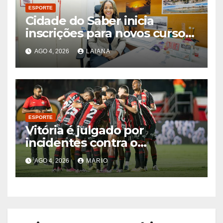
ESPORTE
Cidade do Saber inicia
inscrições para novos cursos
gratuitos com cerca de 150
AGO 4, 2026
LAIANA
vagas
ESPORTE
Vitória é julgado por
incidentes contra o
Palmeiras; veja as decisões
AGO 4, 2026
MARIO