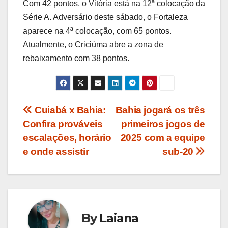
Com 42 pontos, o Vitória está na 12ª colocação da
Série A. Adversário deste sábado, o Fortaleza
aparece na 4ª colocação, com 65 pontos.
Atualmente, o Criciúma abre a zona de
rebaixamento com 38 pontos.
Navegação
Cuiabá x Bahia:
Bahia jogará os três
Confira prováveis
primeiros jogos de
de
escalações, horário
2025 com a equipe
Post
e onde assistir
sub-20
By
Laiana