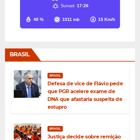
Sunset:
17:26
48 %
1011 mb
15 Km/h
BRASIL
BRASIL
Defesa de vice de Flávio pede
que PGR acelere exame de
DNA que afastaria suspeita de
estupro
BRASIL
Justiça decide sobre remição