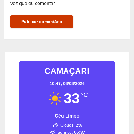
vez que eu comentar.
CAMAÇARI
10:47,
08/08/2026
33
°C
Céu Limpo
Clouds:
2%
Sunrise:
05:37