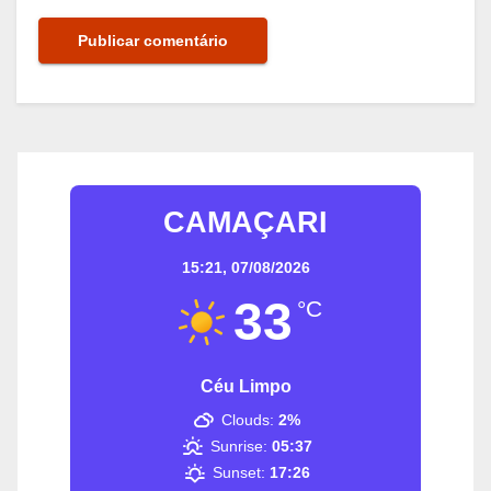
CAMAÇARI
15:21,
07/08/2026
33
°C
Céu Limpo
Clouds:
2%
Sunrise:
05:37
Sunset:
17:26