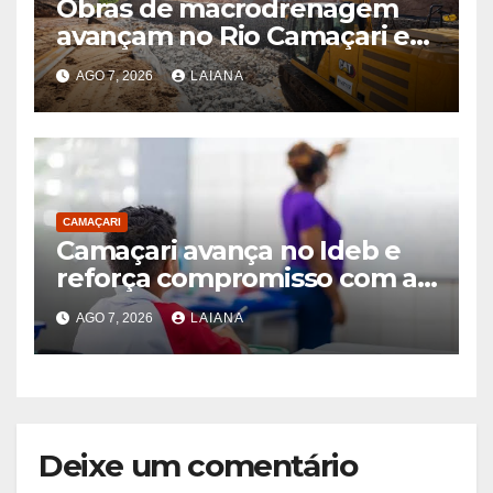
Obras de macrodrenagem
avançam no Rio Camaçari e
no Riacho da Lama Preta
AGO 7, 2026
LAIANA
CAMAÇARI
Camaçari avança no Ideb e
reforça compromisso com a
aprendizagem na rede
AGO 7, 2026
LAIANA
municipal de ensino
Deixe um comentário