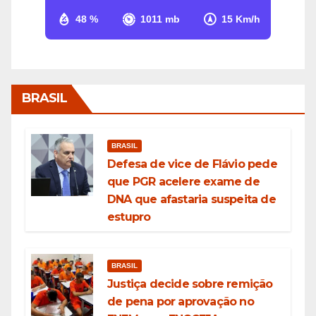
48 %
1011 mb
15 Km/h
BRASIL
BRASIL
Defesa de vice de Flávio pede
que PGR acelere exame de
DNA que afastaria suspeita de
estupro
BRASIL
Justiça decide sobre remição
de pena por aprovação no