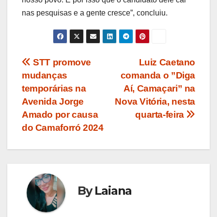
nas pesquisas e a gente cresce”, concluiu.
Navegação
STT promove
Luiz Caetano
mudanças
comanda o ”Diga
de
temporárias na
Aí, Camaçari” na
Post
Avenida Jorge
Nova Vitória, nesta
Amado por causa
quarta-feira
do Camaforró 2024
By
Laiana