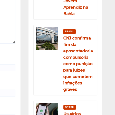
Jovem
Aprendiz na
Bahia
BRASIL
CNJ confirma
fim da
aposentadoria
compulsória
como punição
para juízes
que cometem
infrações
graves
BRASIL
Usuários