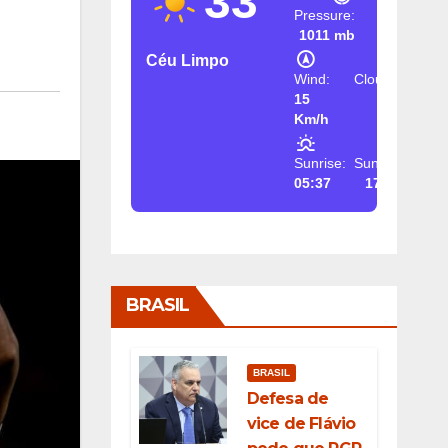
33
Pressure:
1011 mb
Céu Limpo
Wind:
Clouds:
15
2%
Km/h
Sunrise:
Sunset:
05:37
17:26
BRASIL
BRASIL
Defesa de
vice de Flávio