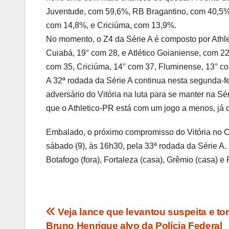
Juventude, com 59,6%, RB Bragantino, com 40,5%,
com 14,8%, e Criciúma, com 13,9%.
No momento, o Z4 da Série A é composto por Athl
Cuiabá, 19° com 28, e Atlético Goianiense, com 2
com 35, Criciúma, 14° com 37, Fluminense, 13° com
A 32ª rodada da Série A continua nesta segunda-fe
adversário do Vitória na luta para se manter na Sé
que o Athletico-PR está com um jogo a menos, já qu
Embalado, o próximo compromisso do Vitória no Ca
sábado (9), às 16h30, pela 33ª rodada da Série A. 
Botafogo (fora), Fortaleza (casa), Grêmio (casa) e 
Navegação
Veja lance que levantou suspeita e to
Bruno Henrique alvo da Polícia Federal