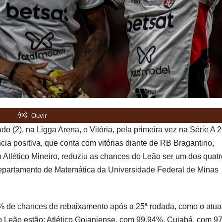
do (2), na Ligga Arena, o Vitória, pela primeira vez na Série A 
cia positiva, que conta com vitórias diante de RB Bragantino,
Atlético Mineiro, reduziu as chances do Leão ser um dos quatr
epartamento de Matemática da Universidade Federal de Minas
5% de chances de rebaixamento após a 25ª rodada, como o atua
o Leão estão: Atlético Goianiense, com 99,94%, Cuiabá, com 9