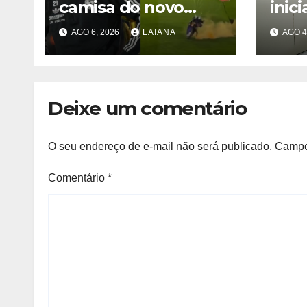
camisa do novo
inici
clube de
para
AGO 6, 2026
LAIANA
AGO 4
paraquedas em
grat
festa com mais de
de 1
30 mil torcedores
no estádio
Deixe um comentário
O seu endereço de e-mail não será publicado.
Campo
Comentário
*