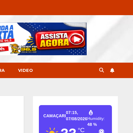
RA
VIDEO
07:15,
CAMAÇARI
Humidity:
07/08/2026
48 %
°C