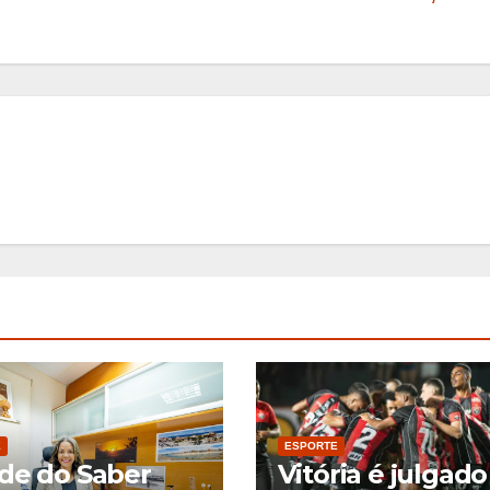
E
ESPORTE
de do Saber
Vitória é julgado