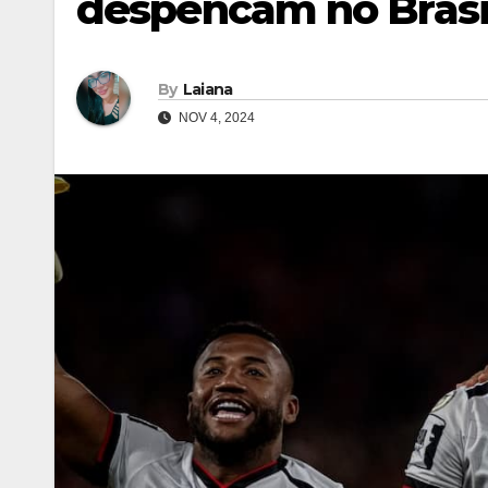
despencam no Brasil
By
Laiana
NOV 4, 2024