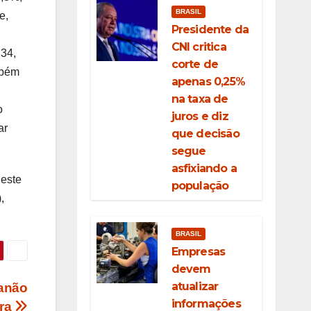
BRASIL
e,
Presidente da
CNI critica
 34,
corte de
mbém
apenas 0,25%
na taxa de
o
juros e diz
ar
que decisão
segue
asfixiando a
neste
população
,
BRASIL
Empresas
devem
atualizar
ianão
informações
ira