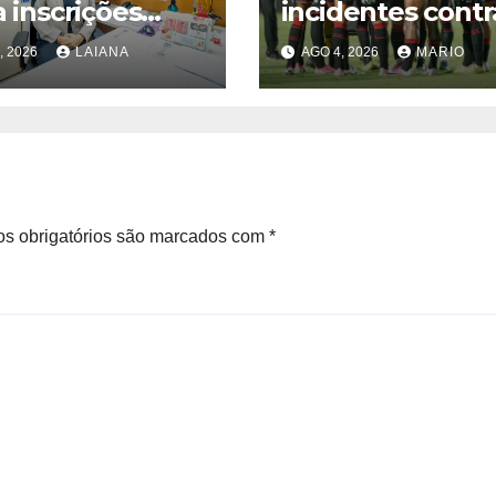
a inscrições
incidentes contr
 novos cursos
Palmeiras; veja 
, 2026
LAIANA
AGO 4, 2026
MARIO
uitos com cerca
decisões
50 vagas
s obrigatórios são marcados com
*