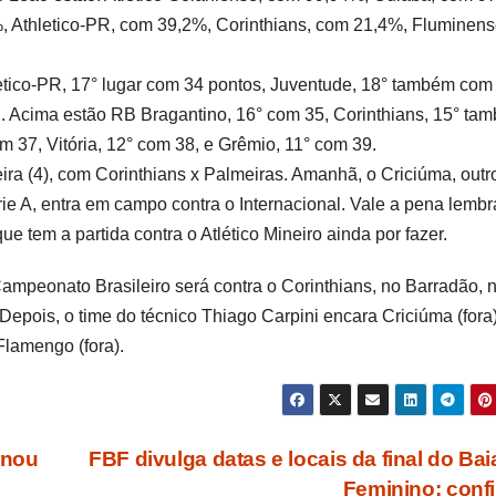
 Athletico-PR, com 39,2%, Corinthians, com 21,4%, Fluminens
etico-PR, 17° lugar com 34 pontos, Juventude, 18° também com
2. Acima estão RB Bragantino, 16° com 35, Corinthians, 15° ta
 37, Vitória, 12° com 38, e Grêmio, 11° com 39.
ira (4), com Corinthians x Palmeiras. Amanhã, o Criciúma, outr
rie A, entra em campo contra o Internacional. Vale a pena lembr
e tem a partida contra o Atlético Mineiro ainda por fazer.
mpeonato Brasileiro será contra o Corinthians, no Barradão, 
Depois, o time do técnico Thiago Carpini encara Criciúma (fora)
Flamengo (fora).
rnou
FBF divulga datas e locais da final do Ba
Feminino; conf