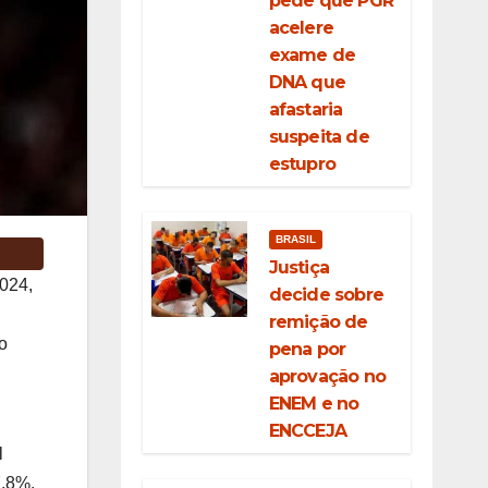
pede que PGR
acelere
exame de
DNA que
afastaria
suspeita de
estupro
BRASIL
Justiça
2024,
decide sobre
remição de
o
pena por
aprovação no
ENEM e no
ENCCEJA
l
7,8%,