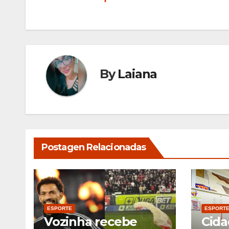
de
Post
By
Laiana
Postagen Relacionadas
ESPORTE
ESPORT
Vozinha recebe
Cida