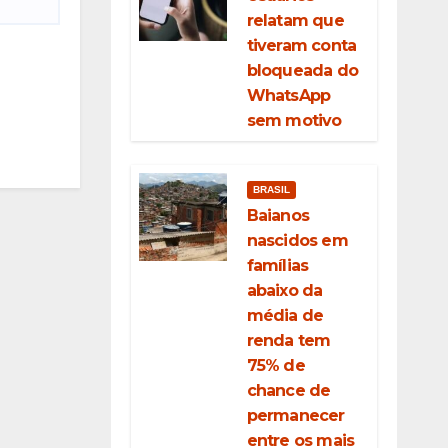
relatam que
tiveram conta
bloqueada do
WhatsApp
sem motivo
BRASIL
Baianos
nascidos em
famílias
abaixo da
média de
renda tem
75% de
chance de
permanecer
entre os mais