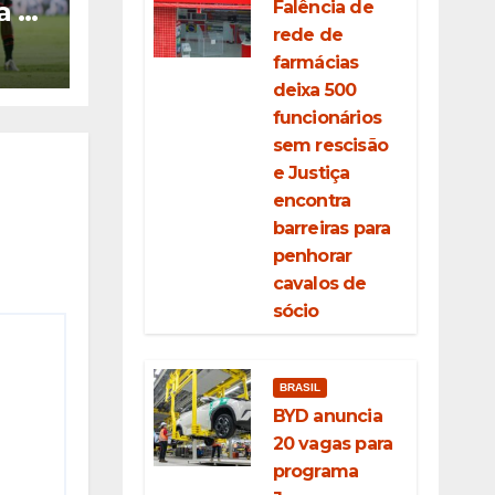
a o
Falência de
as
rede de
farmácias
deixa 500
funcionários
sem rescisão
e Justiça
encontra
barreiras para
penhorar
cavalos de
sócio
BRASIL
BYD anuncia
20 vagas para
programa