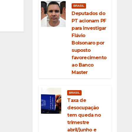
BRASIL
Deputados do
PT acionam PF
para investigar
Flávio
Bolsonaro por
suposto
favorecimento
ao Banco
Master
BRASIL
Taxa de
desocupação
tem queda no
trimestre
abril/junho e