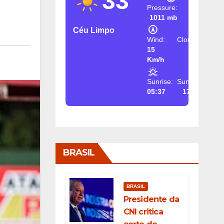
33
Pressure:
1011 mb
Céu Limpo
Wind:
Clouds:
15
2%
Km/h
Sunrise:
Sunset:
05:37
17:26
BRASIL
BRASIL
Presidente da
CNI critica