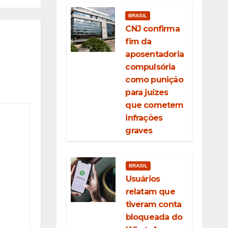
BRASIL
CNJ confirma
fim da
aposentadoria
compulsória
como punição
para juízes
que cometem
infrações
graves
BRASIL
Usuários
relatam que
tiveram conta
bloqueada do