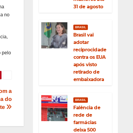
31 de agosto
na
la no
BRASIL
Brasil vai
cia,
adotar
reciprocidade
 pelo
contra os EUA
após visto
retirado de
embaixadora
com a
pa do
BRASIL
te
Falência de
rede de
farmácias
deixa 500