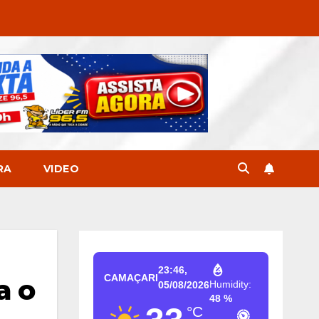
RA
VIDEO
23:46,
CAMAÇARI
a o
Humidity:
05/08/2026
48 %
°C