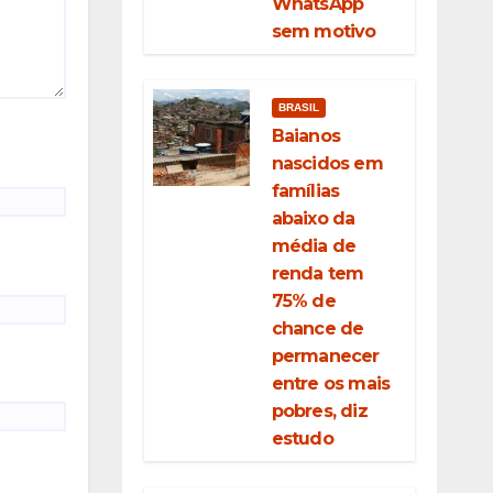
WhatsApp
sem motivo
BRASIL
Baianos
nascidos em
famílias
abaixo da
média de
renda tem
75% de
chance de
permanecer
entre os mais
pobres, diz
estudo