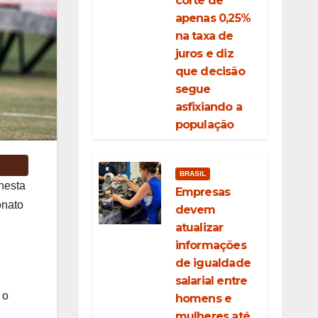
corte de
apenas 0,25%
na taxa de
juros e diz
que decisão
segue
asfixiando a
população
BRASIL
nesta
Empresas
onato
devem
atualizar
informações
de igualdade
salarial entre
 o
homens e
mulheres até