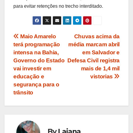
para evitar retenções no trecho interditado.
Navegação
Maio Amarelo
Chuvas acima da
terá programação
média marcam abril
de
intensa na Bahia,
em Salvador e
Post
Governo do Estado
Defesa Civil registra
vai investir em
mais de 1,4 mil
educação e
vistorias
segurança para o
trânsito
By
Laiana