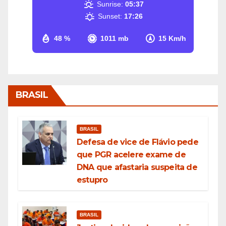
Sunrise:
05:37
Sunset:
17:26
48 %
1011 mb
15 Km/h
BRASIL
BRASIL
Defesa de vice de Flávio pede
que PGR acelere exame de
DNA que afastaria suspeita de
estupro
BRASIL