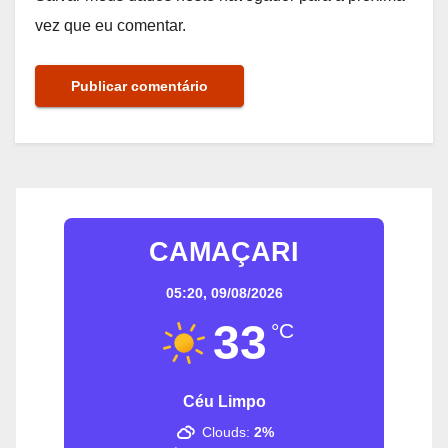
vez que eu comentar.
CAMAÇARI
05:20,
09/08/2026
33
°C
Céu Limpo
Clouds:
2%