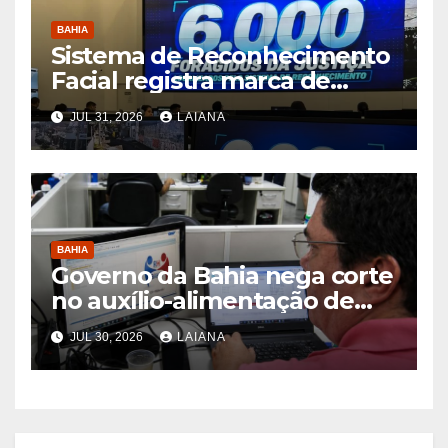
BAHIA
Sistema de Reconhecimento
Facial registra marca de
6.000 foragidos capturados
JUL 31, 2026
LAIANA
na Bahia, diz SSP
BAHIA
Governo da Bahia nega corte
no auxílio-alimentação de
servidores Reda
JUL 30, 2026
LAIANA