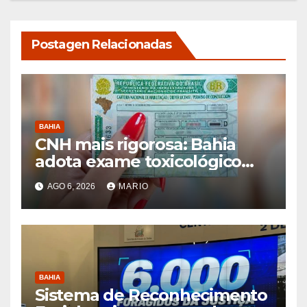
Postagen Relacionadas
BAHIA
CNH mais rigorosa: Bahia
adota exame toxicológico
para novos motoristas das
AGO 6, 2026
MARIO
categorias A e B
BAHIA
Sistema de Reconhecimento