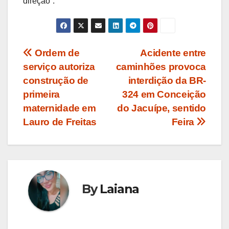
direção”.
Navegação
Ordem de
Acidente entre
serviço autoriza
caminhões provoca
de
construção de
interdição da BR-
Post
primeira
324 em Conceição
maternidade em
do Jacuípe, sentido
Lauro de Freitas
Feira
By
Laiana