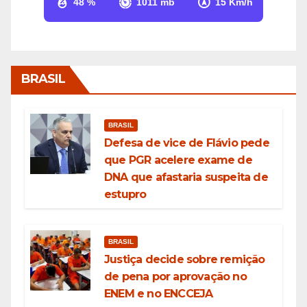
48 %
1011 mb
15 Km/h
BRASIL
BRASIL
Defesa de vice de Flávio pede
que PGR acelere exame de
DNA que afastaria suspeita de
estupro
BRASIL
Justiça decide sobre remição
de pena por aprovação no
ENEM e no ENCCEJA