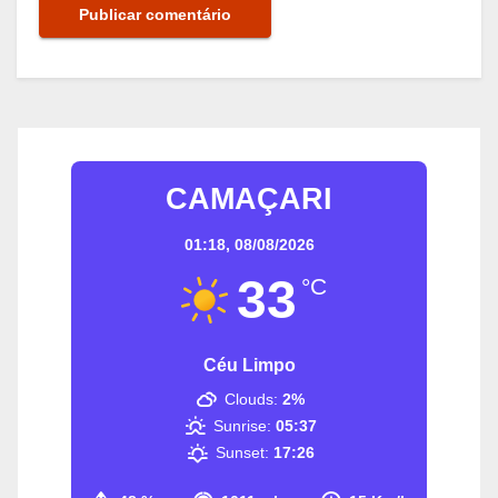
CAMAÇARI
01:18,
08/08/2026
33
°C
Céu Limpo
Clouds:
2%
Sunrise:
05:37
Sunset:
17:26