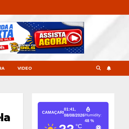
RA
VIDEO
01:41,
CAMAÇARI
la
Humidity:
08/08/2026
48 %
°C