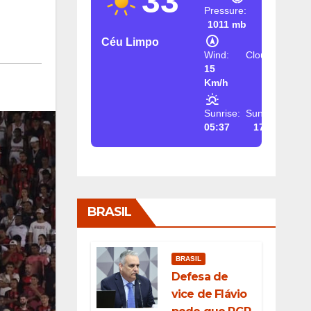
33
Pressure:
1011 mb
Céu Limpo
Wind:
Clouds:
15
2%
Km/h
Sunrise:
Sunset:
05:37
17:26
BRASIL
BRASIL
Defesa de
vice de Flávio