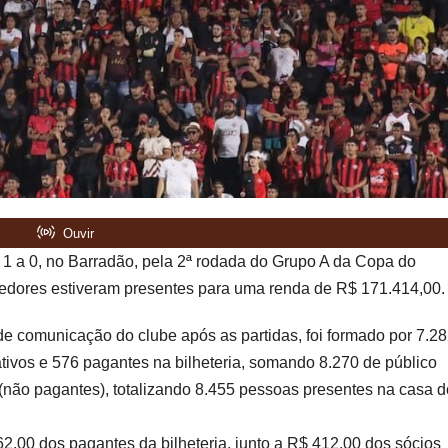
or 1 a 0, no Barradão, pela 2ª rodada do Grupo A da Copa do
cedores estiveram presentes para uma renda de R$ 171.414,00.
de comunicação do clube após as partidas, foi formado por 7.2
rativos e 576 pagantes na bilheteria, somando 8.270 de público
 (não pagantes), totalizando 8.455 pessoas presentes na casa d
2,00 dos pagantes da bilheteria, junto a R$ 412,00 dos sócios