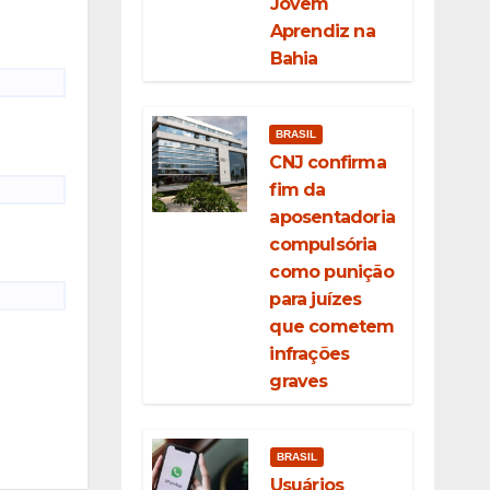
Jovem
Aprendiz na
Bahia
BRASIL
CNJ confirma
fim da
aposentadoria
compulsória
como punição
para juízes
que cometem
infrações
graves
BRASIL
Usuários