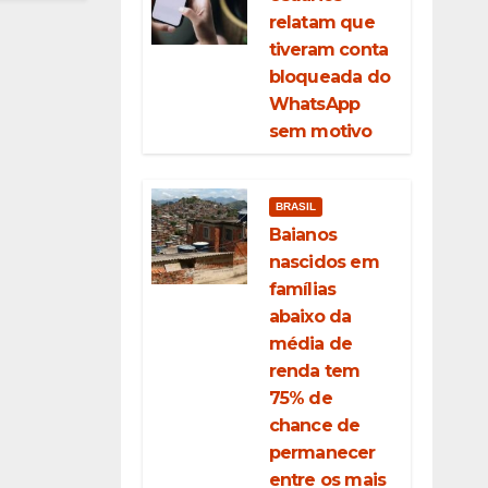
relatam que
tiveram conta
bloqueada do
WhatsApp
sem motivo
BRASIL
Baianos
nascidos em
famílias
abaixo da
média de
renda tem
75% de
chance de
permanecer
entre os mais