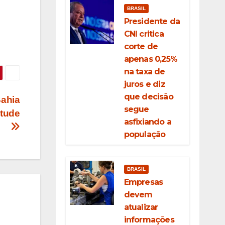
BRASIL
Presidente da
CNI critica
corte de
apenas 0,25%
na taxa de
juros e diz
que decisão
Bahia
segue
itude
asfixiando a
população
BRASIL
Empresas
devem
atualizar
informações