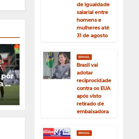
de igualdade
salarial entre
homens e
mulheres até
31 de agosto
BRASIL
Brasil vai
adotar
 por
reciprocidade
a o
contra os EUA
as
após visto
retirado de
embaixadora
BRASIL