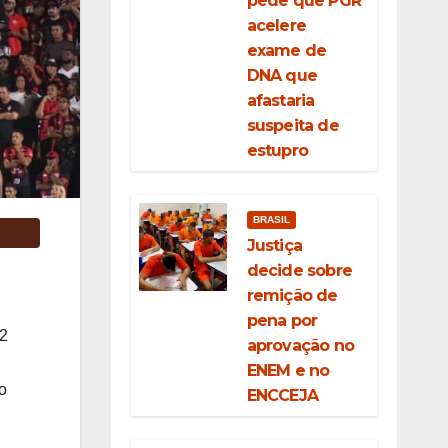
pede que PGR
acelere
exame de
DNA que
afastaria
suspeita de
estupro
BRASIL
Justiça
decide sobre
remição de
pena por
82
aprovação no
ENEM e no
o
ENCCEJA