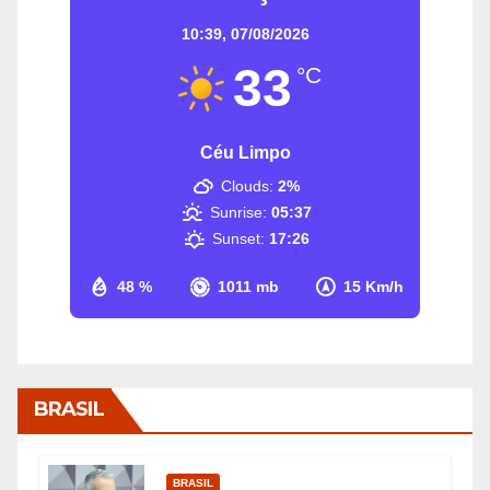
10:39,
07/08/2026
33
°C
Céu Limpo
Clouds:
2%
Sunrise:
05:37
Sunset:
17:26
48 %
1011 mb
15 Km/h
BRASIL
BRASIL