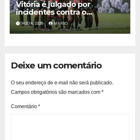
Vitória é julgado por
incidentes contra o
Palmeiras; veja as decisões
AGO 4, 2026
MARIO
Deixe um comentário
O seu endereço de e-mail não será publicado.
Campos obrigatórios são marcados com
*
Comentário
*