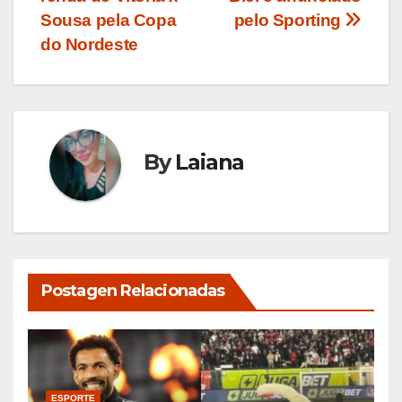
de
Sousa pela Copa
pelo Sporting
Post
do Nordeste
By
Laiana
Postagen Relacionadas
ESPORTE