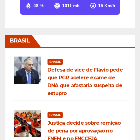
48 %
1011 mb
15 Km/h
BRASIL
BRASIL
Defesa de vice de Flávio pede
que PGR acelere exame de
DNA que afastaria suspeita de
estupro
BRASIL
Justiça decide sobre remição
de pena por aprovação no
ENEM e no ENCCEJA