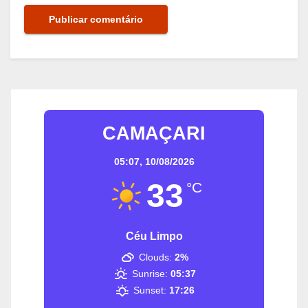
CAMAÇARI
05:07,
10/08/2026
33
°C
Céu Limpo
Clouds:
2%
Sunrise:
05:37
Sunset:
17:26