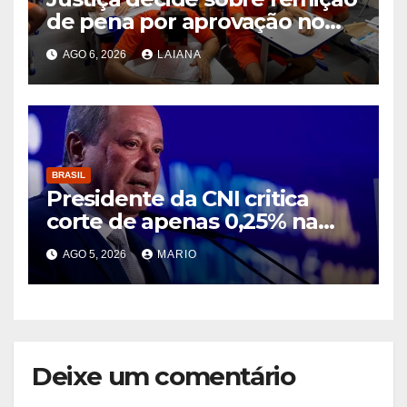
de pena por aprovação no
ENEM e no ENCCEJA
AGO 6, 2026
LAIANA
BRASIL
Presidente da CNI critica
corte de apenas 0,25% na
taxa de juros e diz que
AGO 5, 2026
MARIO
decisão segue asfixiando a
população
Deixe um comentário