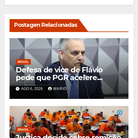
Postagen Relacionadas
BRASIL
Defesa de vice de Flávio
pede que PGR acelere
exame de DNA que afastaria
AGO 6, 2026
MARIO
suspeita de estupro
BRASIL
Justiça decide sobre remição