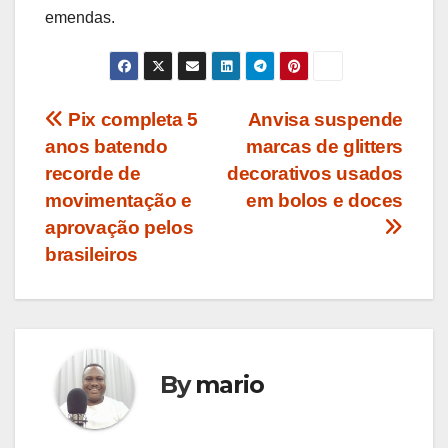
emendas.
Navegação
Pix completa 5
Anvisa suspende
anos batendo
marcas de glitters
de
recorde de
decorativos usados
Post
movimentação e
em bolos e doces
aprovação pelos
brasileiros
By
mario