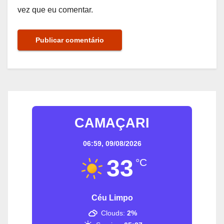
vez que eu comentar.
CAMAÇARI
06:59,
09/08/2026
33
°C
Céu Limpo
Clouds:
2%