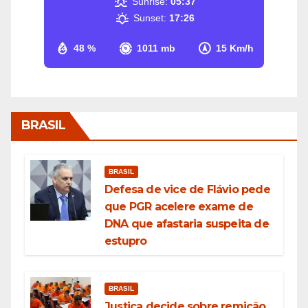
Sunrise:
05:37
Sunset:
17:26
48 %
1011 mb
15 Km/h
BRASIL
BRASIL
Defesa de vice de Flávio pede
que PGR acelere exame de
DNA que afastaria suspeita de
estupro
BRASIL
Justiça decide sobre remição