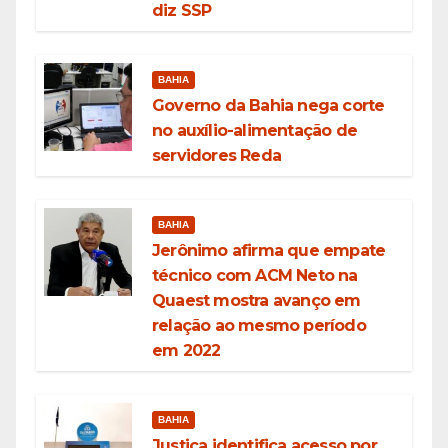
diz SSP
BAHIA
Governo da Bahia nega corte
no auxílio-alimentação de
servidores Reda
BAHIA
Jerônimo afirma que empate
técnico com ACM Neto na
Quaest mostra avanço em
relação ao mesmo período
em 2022
BAHIA
Justiça identifica acesso por