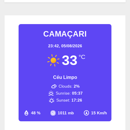
CAMAÇARI
23:42,
05/08/2026
33
°C
Céu Limpo
Clouds:
2%
Sunrise:
05:37
Sunset:
17:26
48 %
1011 mb
15 Km/h