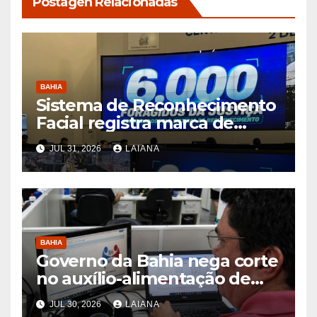
Postagen Relacionadas
BAHIA
Sistema de Reconhecimento
Facial registra marca de
6.000 foragidos capturados
JUL 31, 2026
LAIANA
na Bahia, diz SSP
BAHIA
Governo da Bahia nega corte
no auxílio-alimentação de
servidores Reda
JUL 30, 2026
LAIANA