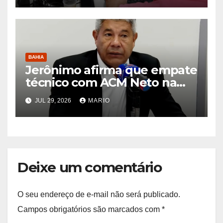
BAHIA
Jerônimo afirma que empate
técnico com ACM Neto na
Quaest mostra avanço em
JUL 29, 2026
MARIO
relação ao mesmo período
em 2022
Deixe um comentário
O seu endereço de e-mail não será publicado.
Campos obrigatórios são marcados com
*