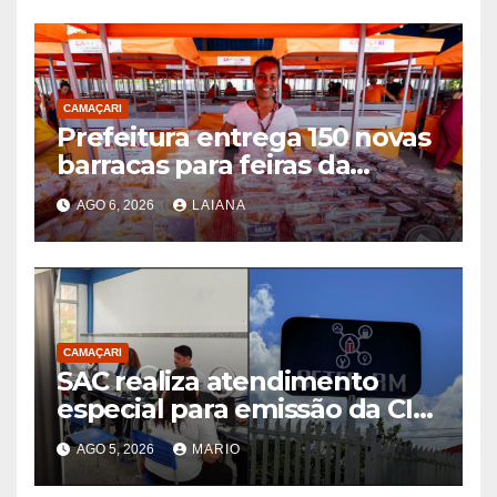
CAMAÇARI
Prefeitura entrega 150 novas
barracas para feiras da
agricultura familiar
AGO 6, 2026
LAIANA
CAMAÇARI
SAC realiza atendimento
especial para emissão da CIN
em Camaçari até sábado (8)
AGO 5, 2026
MARIO