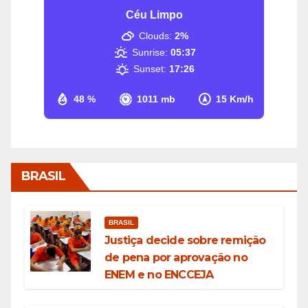
Céu Limpo
Clouds:
2%
Sunrise:
05:37
Sunset:
17:26
48 %
1011 mb
15 Km/h
BRASIL
BRASIL
Justiça decide sobre remição
de pena por aprovação no
ENEM e no ENCCEJA