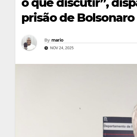
o que discutir”, dis
prisão de Bolsonaro
By
mario
NOV 24, 2025