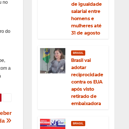
u no
de igualdade
salarial entre
homens e
mulheres até
ro do
31 de agosto
BRASIL
Brasil vai
pe,
adotar
 com a
reciprocidade
á
contra os EUA
após visto
retirado de
embaixadora
eber
nda
BRASIL