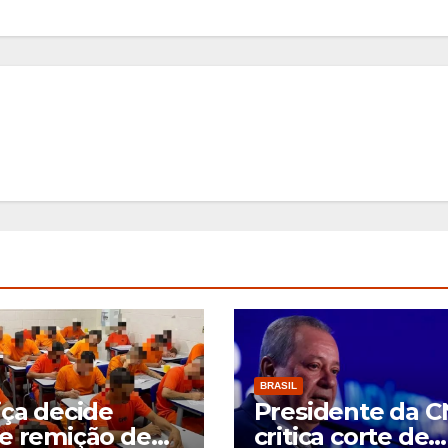
BRASIL
iça decide
Presidente da C
e remição de
critica corte de