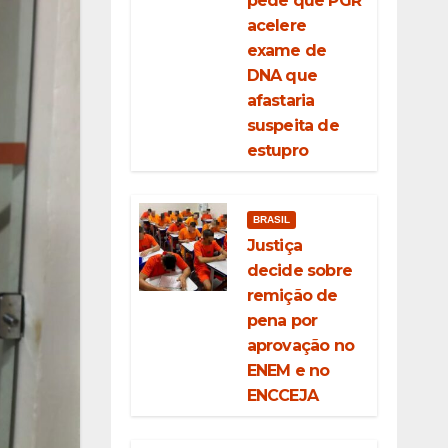
pede que PGR
acelere
exame de
DNA que
afastaria
suspeita de
estupro
BRASIL
Justiça
decide sobre
remição de
pena por
aprovação no
ENEM e no
ENCCEJA