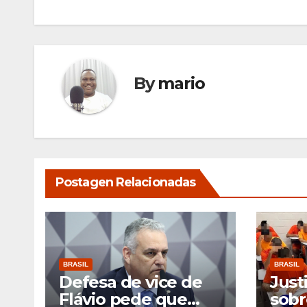
Post
By
mario
Postagen Relacionadas
BRASIL
BRASIL
Defesa de vice de
Just
Flávio pede que
sobr