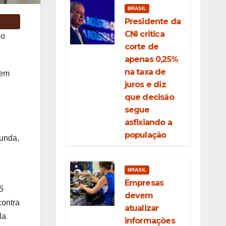
BRASIL
Presidente da
CNI critica
no
corte de
apenas 0,25%
na taxa de
 em
juros e diz
que decisão
segue
asfixiando a
população
unda,
BRASIL
Empresas
5
devem
contra
atualizar
la
informações