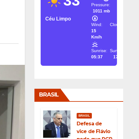
33
Pressure:
1011 mb
Céu Limpo
Wind:
Clouds:
15
2%
Km/h
Sunrise:
Sunset:
05:37
17:26
BRASIL
BRASIL
Defesa de
vice de Flávio