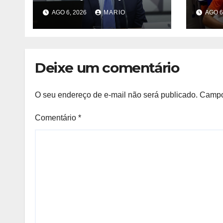
PGR acelere exame
pena
AGO 6, 2026
MARIO
AGO 6
de DNA que
no 
afastaria suspeita
ENC
de estupro
Deixe um comentário
O seu endereço de e-mail não será publicado.
Campo
Comentário
*