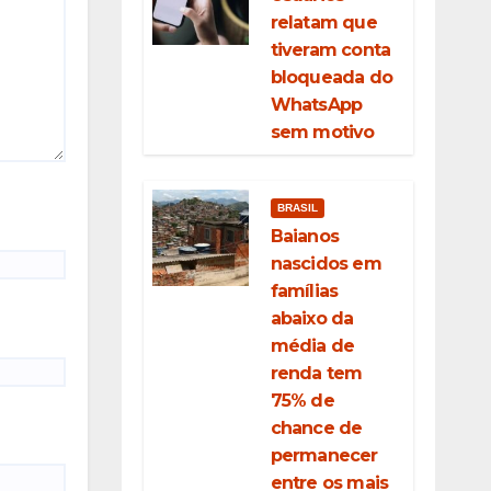
relatam que
tiveram conta
bloqueada do
WhatsApp
sem motivo
BRASIL
Baianos
nascidos em
famílias
abaixo da
média de
renda tem
75% de
chance de
permanecer
entre os mais