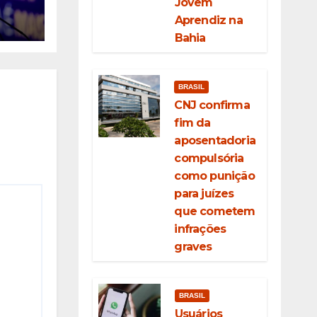
Jovem
a
Aprendiz na
iz
Bahia
gue
BRASIL
CNJ confirma
fim da
aposentadoria
compulsória
como punição
para juízes
que cometem
infrações
graves
BRASIL
Usuários