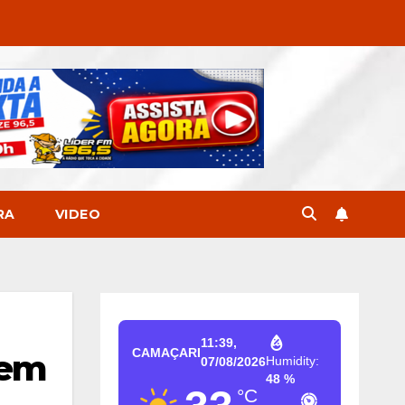
RA
VIDEO
11:39,
CAMAÇARI
tem
Humidity:
07/08/2026
48 %
°C