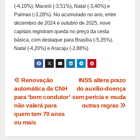
(-4,10%), Maceió (-3,51%), Natal (-3,40%) e
Palmas (-3,28%). No acumulado no ano, entre
dezembro de 2024 e outubro de 2025, nove
capitais registram queda no preço da cesta
básica, com destaque para Brasília (-5,35%),
Natal (-4,20%) e Aracaju (-2,88%).
Navegação
Renovação
INSS altera prazo
automática da CNH
do auxílio-doença
de
para ‘bom condutor’
sem perícia e muda
Post
não valerá para
outras regras
quem tem 70 anos
ou mais