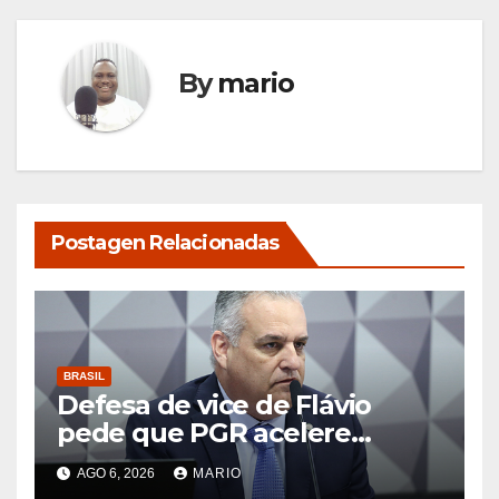
By
mario
Postagen Relacionadas
BRASIL
Defesa de vice de Flávio
pede que PGR acelere
exame de DNA que afastaria
AGO 6, 2026
MARIO
suspeita de estupro