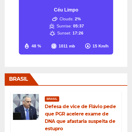
Céu Limpo
Clouds:
2%
Sunrise:
05:37
Sunset:
17:26
48 %
1011 mb
15 Km/h
BRASIL
BRASIL
Defesa de vice de Flávio pede
que PGR acelere exame de
DNA que afastaria suspeita de
estupro