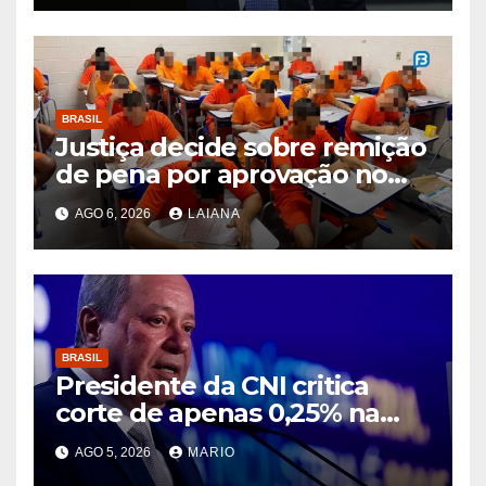
BRASIL
Justiça decide sobre remição
de pena por aprovação no
ENEM e no ENCCEJA
AGO 6, 2026
LAIANA
BRASIL
Presidente da CNI critica
corte de apenas 0,25% na
taxa de juros e diz que
AGO 5, 2026
MARIO
decisão segue asfixiando a