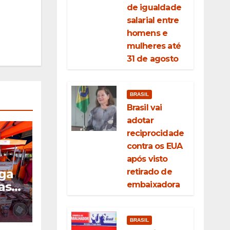
de igualdade
salarial entre
homens e
mulheres até
31 de agosto
BRASIL
Brasil vai
adotar
reciprocidade
contra os EUA
após visto
ega
retirado de
as
embaixadora
iar
BRASIL