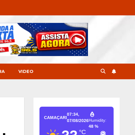
RA
VIDEO
07:34,
CAMAÇARI
Humidity:
07/08/2026
48 %
°C