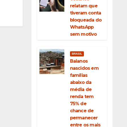
relatam que
tiveram conta
bloqueada do
WhatsApp
sem motivo
BRASIL
Baianos
nascidos em
famílias
abaixo da
média de
renda tem
75% de
chance de
permanecer
entre os mais