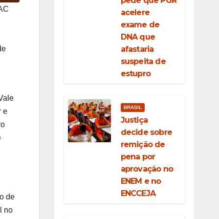
pede que PGR
SAC
acelere
exame de
DNA que
afastaria
de
suspeita de
estupro
Vale
BRASIL
r e
Justiça
ro
decide sobre
e
remição de
pena por
aprovação no
ENEM e no
ENCCEJA
ão de
l no