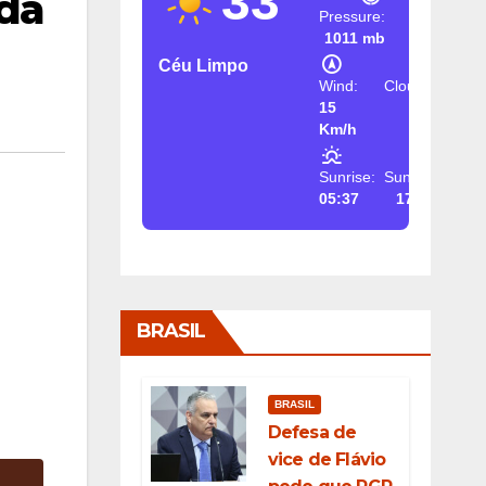
33
 da
Pressure:
1011 mb
Céu Limpo
Wind:
Clouds:
15
2%
Km/h
Sunrise:
Sunset:
05:37
17:26
BRASIL
BRASIL
Defesa de
vice de Flávio