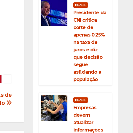
BRASIL
Presidente da
CNI critica
corte de
apenas 0,25%
na taxa de
juros e diz
que decisão
segue
asfixiando a
população
as de
BRASIL
ado
Empresas
devem
atualizar
informações