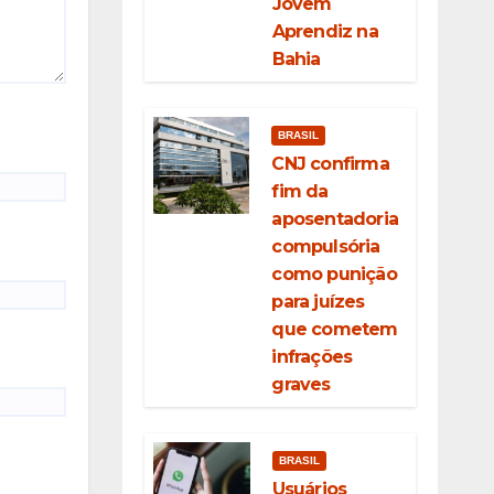
Jovem
Aprendiz na
Bahia
BRASIL
CNJ confirma
fim da
aposentadoria
compulsória
como punição
para juízes
que cometem
infrações
graves
BRASIL
Usuários