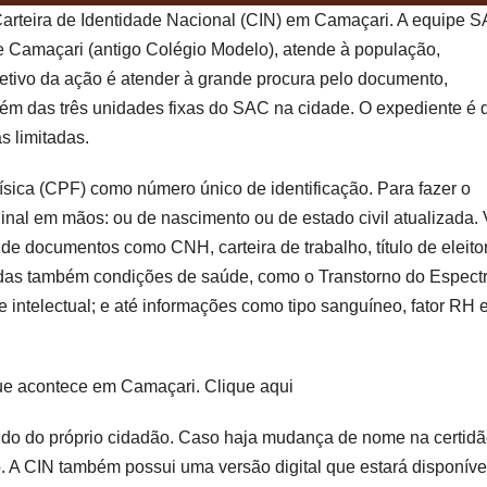
arteira de Identidade Nacional (CIN) em Camaçari. A equipe 
de Camaçari (antigo Colégio Modelo), atende à população,
bjetivo da ação é atender à grande procura pelo documento,
ém das três unidades fixas do SAC na cidade. O expediente é 
 limitadas.
ísica (CPF) como número único de identificação. Para fazer o
inal em mãos: ou de nascimento ou de estado civil atualizada. 
de documentos como CNH, carteira de trabalho, título de eleito
onadas também condições de saúde, como o Transtorno do Espect
a e intelectual; e até informações como tipo sanguíneo, fator RH 
que acontece em Camaçari. Clique aqui
dido do próprio cidadão. Caso haja mudança de nome na certid
. A CIN também possui uma versão digital que estará disponíve