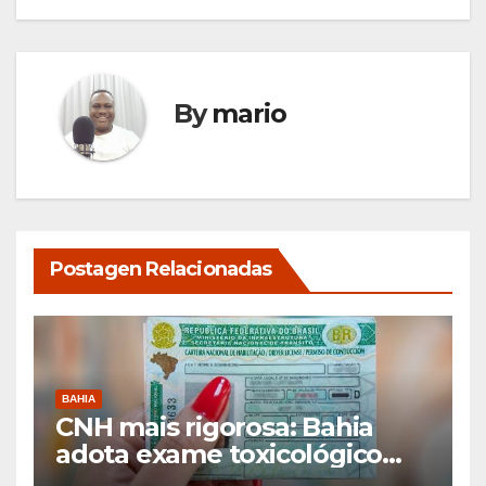
By
mario
Postagen Relacionadas
BAHIA
CNH mais rigorosa: Bahia
adota exame toxicológico
para novos motoristas das