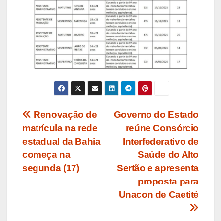
Navegação
Renovação de
Governo do Estado
matrícula na rede
reúne Consórcio
de
estadual da Bahia
Interfederativo de
Post
começa na
Saúde do Alto
segunda (17)
Sertão e apresenta
proposta para
Unacon de Caetité