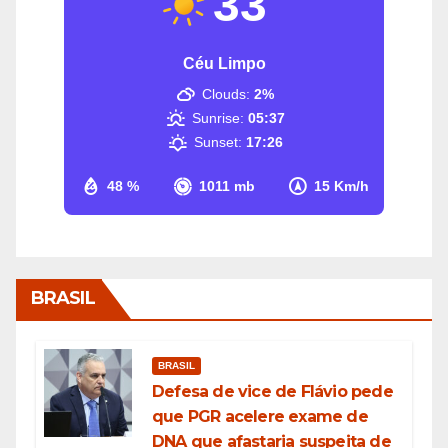
33
Céu Limpo
Clouds:
2%
Sunrise:
05:37
Sunset:
17:26
48 %
1011 mb
15 Km/h
BRASIL
BRASIL
Defesa de vice de Flávio pede
que PGR acelere exame de
DNA que afastaria suspeita de